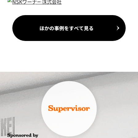
株式
会社
自動
車部
品
ほかの事例をすべて見る
（ク
ラッ
チ）
製造