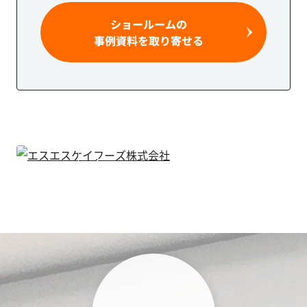
ショールームの
事例資料を取り寄せる
エス
エス
ケイ
フー
ズ株
式会
社
調味
料・
飲料
製造